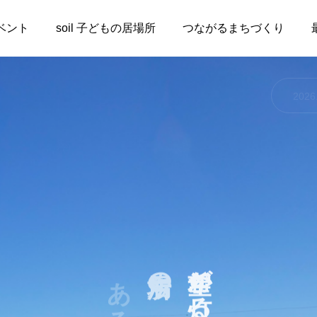
ベント
soil 子どもの居場所
つながるまちづくり
2026
居場所の
希望が灯る