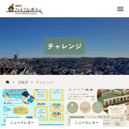
スケジュール
友達追加
アクセス
お問い合わせ
チャレンジ
私たちについて
カフェ
イベント
ブログ
チャレンジ
soil 子どもの居場所
つながるまちづくり
ニュースレター
ニュースレター
最新情報