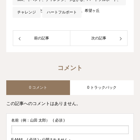
地域交流、子どもの居場所、希望が丘、希望ヶ丘
チャレンジ
ハートフルポート
前の記事
次の記事
コメント
0 コメント
0 トラックバック
この記事へのコメントはありません。
名前（例：山田 太郎）
( 必須 )
E-MAIL
( 必須 ) - 公開されません -